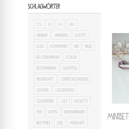
SCHLAGWÖRTER
123
A3
A4
ABC
Armband
Armbänder
Bleistift
Block
Blumenkranz
bub
druck
Edelsteinarmband
Eleanor
Erstkommunion
Eucalyptus
Freundschaft
Geburtstagsanzeigen
Geschenk
Geschenkebox
Geschenksidee
Gold
Halskette
Herz
Karten
Kinderarmbänder
Mindse
Kraftpapier
Liebe
Menükarte