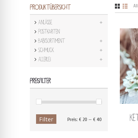
Al
PRODUKTÜBERSICHT
Anlässe
Postkarten
Babysortiment
Schmuck
Allerlei
PREISFILTER
Ke
Filter
Preis:
€ 20
—
€ 40
Min.
Max.
Preis
Preis