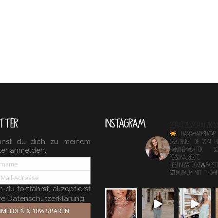
TTER
INSTAGRAM
schatzlsschatzkis
HANDMADESHOP
nnst du dich zu meinem
Geschenke, die von 
ter anmelden.
Handgemachter 
personalisierte
Lieblingsstücke&Papete
Schauraum mit TERM
du fortfährst, akzeptierst
re Datenschutzerklärung.
MELDEN & 10% SPAREN