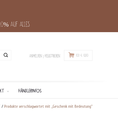
-10% auf alles
(0)
€
0,00
Anmelden
|
Registrieren
KT
HÄNDLERINFOS
t
/
Produkte verschlagwortet mit „Geschenk mit Bedeutung“