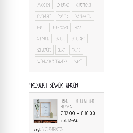
Mädchen
Ohrringe
ohrstecker
Patenbrief
Poster
Postkarten
Print
Regenbogen
Rosa
schmuck
Schule
Schulkind
Schultüte
Silber
Taufe
Weihnachtsgeschenk
Wimpel
PRODUKT BEWERTUNGEN
Print - Die Liebe endet
niemals
€
12,00
–
€
16,00
inkl. MwSt.
zzgl.
Versandkosten