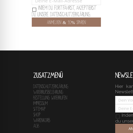
Indem Du fortfährst, akzeptierst
Du unsere Datenschutzerklärung.
ZUSATZMENÜ
NEWSLE
Hier ka
Datenschutzerklärung
Newslet
Widerrufsbelehrung
Bestellung widerrufen
Impressum
Sitemap
Shop
Indem 
Warenkorb
du unse
AGB
AN