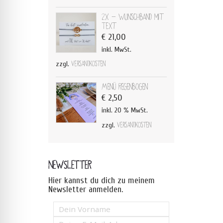
2x - Wunschband mit
Text
€
21,00
inkl. MwSt.
zzgl.
Versandkosten
Menü Regenbogen
€
2,50
inkl. 20 % MwSt.
zzgl.
Versandkosten
NEWSLETTER
Hier kannst du dich zu meinem
Newsletter anmelden.