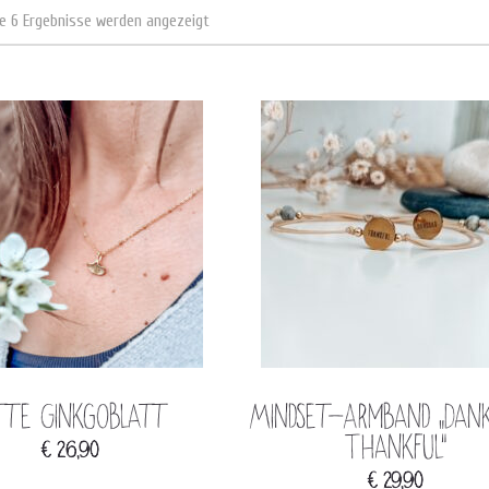
le 6 Ergebnisse werden angezeigt
tte Ginkgoblatt
Mindset-Armband „Dan
Thankful“
€
26,90
€
29,90