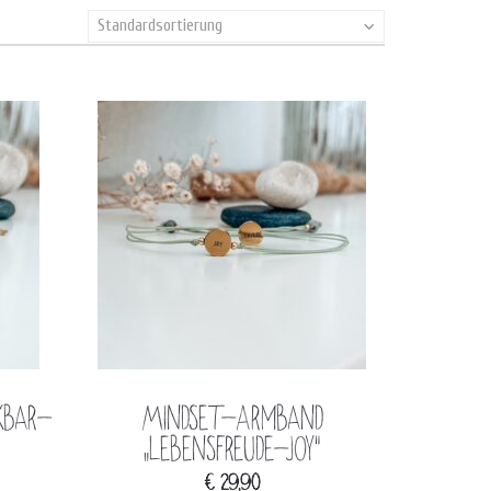
Standardsortierung
kbar-
Mindset-Armband
„Lebensfreude-Joy“
€
29,90