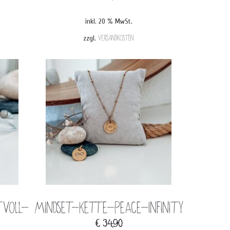
inkl. 20 % MwSt.
zzgl.
Versandkosten
tvoll-
Mindset-Kette-Peace-Infinity
€
34,90