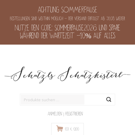
Achtung SOMMERPAUSE
Bestellungen sind weithin möglich - der Versand erfolgt ab 31.08 wieder
Nutze den Code: Sommerpause2026 und spare
während der Wartezeit -10% auf alles
Suche
nach:
Anmelden
|
Registrieren
(0)
€
0,00