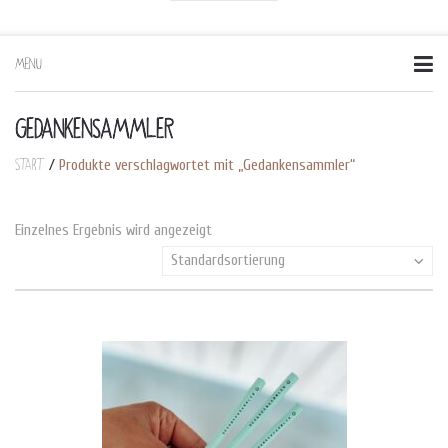
MENU
Skip
to
content
GEDANKENSAMMLER
Start
/
Produkte verschlagwortet mit „Gedankensammler“
Einzelnes Ergebnis wird angezeigt
Standardsortierung