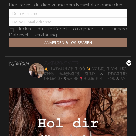
Hier kannst du dich zu meinem Newsletter anmelden.
Indem du fortfährst, akzeptierst du unsere
Datenschutzerklärung.
ANMELDEN & 10% SPAREN
INSTAGRAM
schatzlsschatzkisterl
HANDMADESHOP in OÖ
Geschenke, die von Herzen
kommen
Handgemachter Schmuck & personalisierte
Lieblingsstücke&Papeterie
Schauraum mit TERMIN & B2B