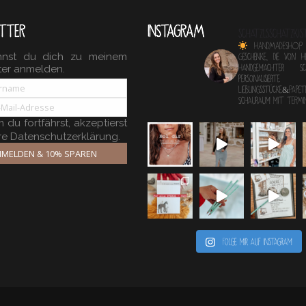
TTER
INSTAGRAM
schatzlsschatzkis
HANDMADESHOP
nnst du dich zu meinem
Geschenke, die von 
ter anmelden.
Handgemachter 
personalisierte
Lieblingsstücke&Papete
Schauraum mit TERM
du fortfährst, akzeptierst
re Datenschutzerklärung.
MELDEN & 10% SPAREN
Folge mir auf Instagram