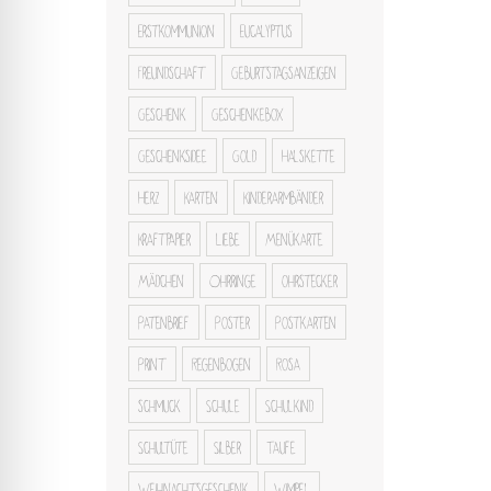
Erstkommunion
Eucalyptus
Freundschaft
Geburtstagsanzeigen
Geschenk
Geschenkebox
Geschenksidee
Gold
Halskette
Herz
Karten
Kinderarmbänder
Kraftpapier
Liebe
Menükarte
Mädchen
Ohrringe
ohrstecker
Patenbrief
Poster
Postkarten
Print
Regenbogen
Rosa
schmuck
Schule
Schulkind
Schultüte
Silber
Taufe
Weihnachtsgeschenk
Wimpel