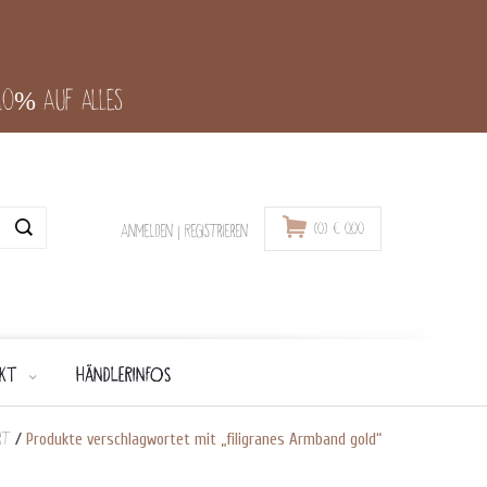
-10% auf alles
(0)
€
0,00
Anmelden
|
Registrieren
KT
HÄNDLERINFOS
rt
/
Produkte verschlagwortet mit „filigranes Armband gold“