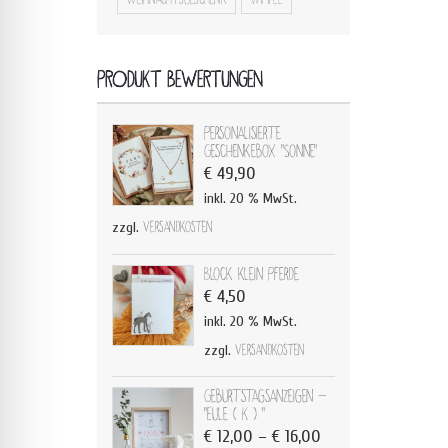
PRODUKT BEWERTUNGEN
Personalisierte
Geschenkebox "Sonne"
€
49,90
inkl. 20 % MwSt.
zzgl.
Versandkosten
Block klein Pferde
€
4,50
inkl. 20 % MwSt.
zzgl.
Versandkosten
Geburtstagsanzeigen -
"Eule ( K ) "
€
12,00
–
€
16,00