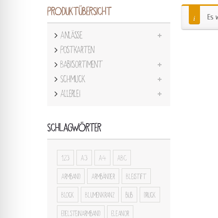
PRODUKTÜBERSICHT
Es 
Anlässe
Postkarten
Babysortiment
Schmuck
Allerlei
SCHLAGWÖRTER
123
A3
A4
ABC
Armband
Armbänder
Bleistift
Block
Blumenkranz
bub
druck
Edelsteinarmband
Eleanor