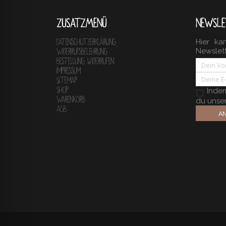
ZUSATZMENÜ
NEWSLE
Hier ka
Datenschutzerklärung
Newslet
Widerrufsbelehrung
Bestellung widerrufen
Impressum
Sitemap
Shop
Indem 
Warenkorb
du unse
AGB
AN