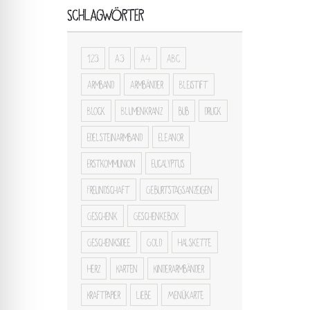
SCHLAGWÖRTER
123
A3
A4
ABC
Armband
Armbänder
Bleistift
Block
Blumenkranz
bub
druck
Edelsteinarmband
Eleanor
Erstkommunion
Eucalyptus
Freundschaft
Geburtstagsanzeigen
Geschenk
Geschenkebox
Geschenksidee
Gold
Halskette
Herz
Karten
Kinderarmbänder
Kraftpapier
Liebe
Menükarte