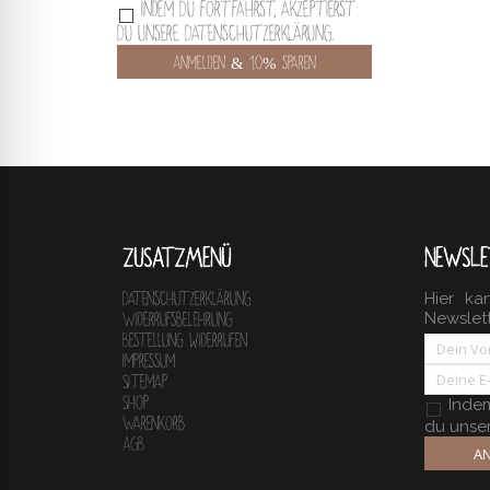
Indem Du fortfährst, akzeptierst
Du unsere Datenschutzerklärung.
ZUSATZMENÜ
NEWSLE
Hier ka
Datenschutzerklärung
Newslet
Widerrufsbelehrung
Bestellung widerrufen
Impressum
Sitemap
Shop
Indem 
Warenkorb
du unse
AGB
AN