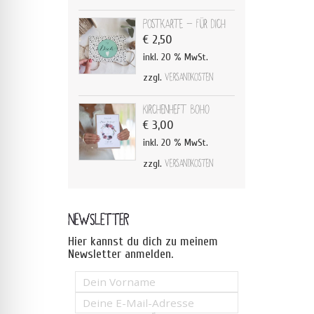
Postkarte - Für Dich
€
2,50
inkl. 20 % MwSt.
zzgl.
Versandkosten
Kirchenheft Boho
€
3,00
inkl. 20 % MwSt.
zzgl.
Versandkosten
NEWSLETTER
Hier kannst du dich zu meinem
Newsletter anmelden.