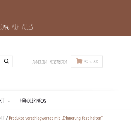
-10% auf alles
(0)
€
0,00
Anmelden
|
Registrieren
KT
HÄNDLERINFOS
art
/
Produkte verschlagwortet mit „Erinnerung fest halten“