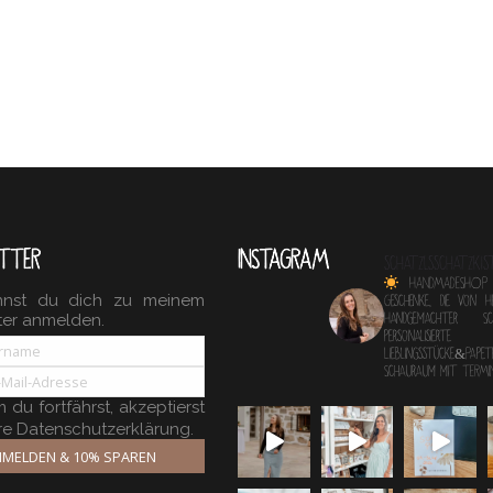
TTER
INSTAGRAM
schatzlsschatzkis
HANDMADESHOP
nnst du dich zu meinem
Geschenke, die von 
ter anmelden.
Handgemachter 
personalisierte
Lieblingsstücke&Papete
Schauraum mit TERM
du fortfährst, akzeptierst
re Datenschutzerklärung.
MELDEN & 10% SPAREN