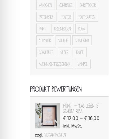
Mädchen
Ohrringe
ohrstecker
Patenbrief
Poster
Postkarten
Print
Regenbogen
Rosa
schmuck
Schule
Schulkind
Schultüte
Silber
Taufe
Weihnachtsgeschenk
Wimpel
PRODUKT BEWERTUNGEN
Print - "Das Leben ist
schön" rosa
€
12,00
–
€
16,00
inkl. MwSt.
zzgl.
Versandkosten