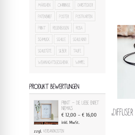
Mädchen
Ohrringe
ohrstecker
Patenbrief
Poster
Postkarten
Print
Regenbogen
Rosa
schmuck
Schule
Schulkind
Schultüte
Silber
Taufe
Weihnachtsgeschenk
Wimpel
PRODUKT BEWERTUNGEN
Print - Die Liebe endet
niemals
„Diffus
€
12,00
–
€
16,00
inkl. MwSt.
zzgl.
Versandkosten