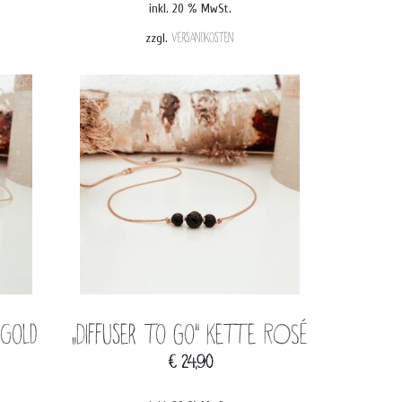
inkl. 20 % MwSt.
zzgl.
Versandkosten
 Gold
„Diffuser to go“ Kette ROSÉ
€
24,90