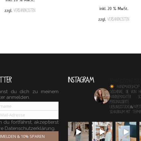
inkl. 20 % MwSt.
zzgl.
Versandkosten
zzgl.
Versandkosten
TTER
INSTAGRAM
schatzlsschatzkis
HANDMADESHOP
nnst du dich zu meinem
Geschenke, die von 
ter anmelden.
Handgemachter 
personalisierte
Lieblingsstücke&Papete
Schauraum mit TERM
du fortfährst, akzeptierst
re Datenschutzerklärung.
MELDEN & 10% SPAREN