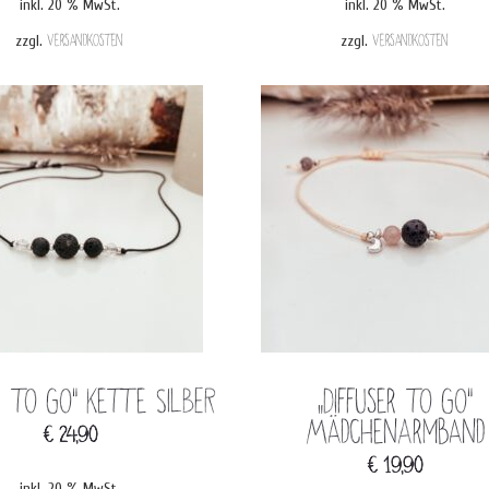
inkl. 20 % MwSt.
inkl. 20 % MwSt.
zzgl.
Versandkosten
zzgl.
Versandkosten
er to go“ Kette SILBER
„Diffuser to go“
MädchenArmband
€
24,90
€
19,90
inkl. 20 % MwSt.