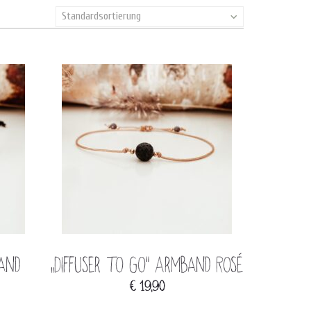
Standardsortierung
band
„Diffuser to go“ Armband Rosé
€
19,90