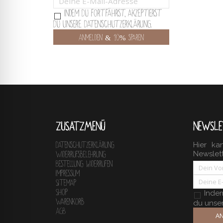
Indem Du fortfährst, akzeptierst
Du unsere Datenschutzerklärung.
ZUSATZMENÜ
NEWSLE
Hier ka
Datenschutzerklärung
Newslet
Widerrufsbelehrung
Bestellung widerrufen
Impressum
Sitemap
Shop
Indem 
Warenkorb
du unse
AGB
AN