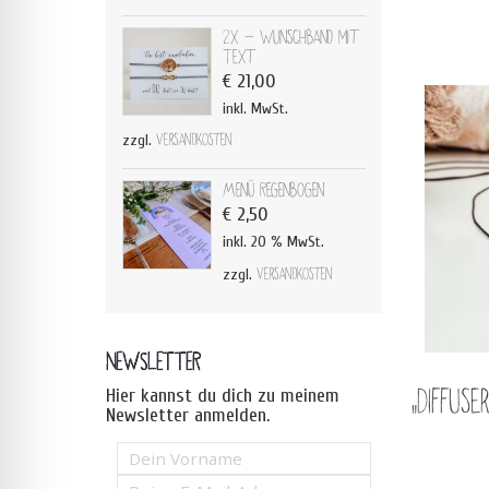
2x - Wunschband mit
Text
€
21,00
inkl. MwSt.
zzgl.
Versandkosten
Menü Regenbogen
€
2,50
inkl. 20 % MwSt.
zzgl.
Versandkosten
NEWSLETTER
Hier kannst du dich zu meinem
„Diffus
Newsletter anmelden.