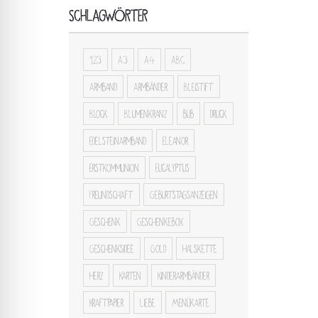
SCHLAGWÖRTER
123
A3
A4
ABC
Armband
Armbänder
Bleistift
Block
Blumenkranz
bub
druck
Edelsteinarmband
Eleanor
Erstkommunion
Eucalyptus
Freundschaft
Geburtstagsanzeigen
Geschenk
Geschenkebox
Geschenksidee
Gold
Halskette
Herz
Karten
Kinderarmbänder
Kraftpapier
Liebe
Menükarte