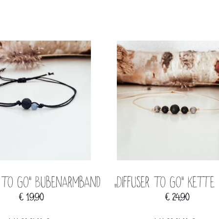
er to go“ Bubenarmband
„Diffuser to go“ Kette
€
19,90
€
24,90