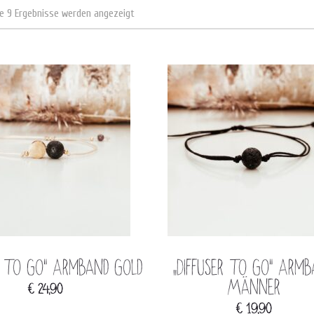
le 9 Ergebnisse werden angezeigt
er to go“ Armband gold
„Diffuser to go“ Arm
Männer
€
24,90
€
19,90