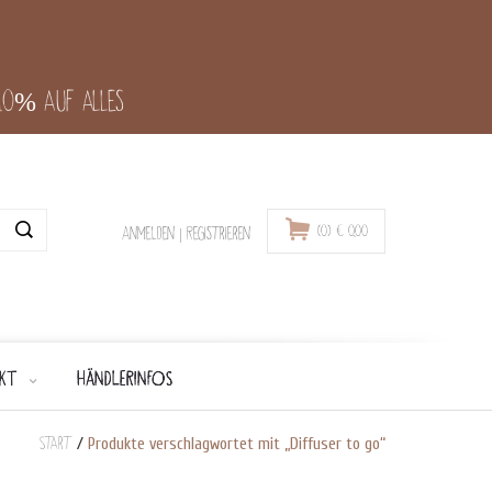
-10% auf alles
(0)
€
0,00
Anmelden
|
Registrieren
KT
HÄNDLERINFOS
Start
/
Produkte verschlagwortet mit „Diffuser to go“