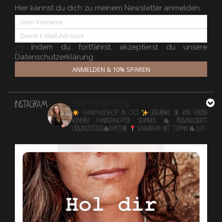
Hier kannst du dich zu meinem Newsletter anmelden.
Indem du fortfährst, akzeptierst du unsere
Datenschutzerklärung.
ANMELDEN & 10% SPAREN
INSTAGRAM
schatzlsschatzkisterl
HANDMADESHOP in OÖ
Geschenke, die von Herzen
kommen
Handgemachter Schmuck & personalisierte
Lieblingsstücke&Papeterie
Schauraum mit TERMIN & B2B