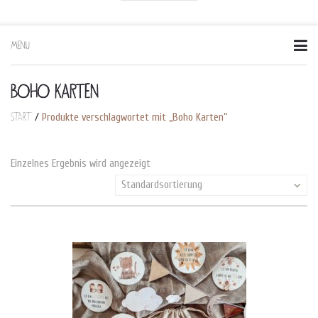
MENU
Skip
to
content
BOHO KARTEN
Start
/
Produkte verschlagwortet mit „Boho Karten“
Einzelnes Ergebnis wird angezeigt
Standardsortierung