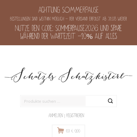
Achtung SOMMERPAUSE
Bestellungen sind weithin möglich - der Versand erfolgt ab 31.08 wieder
Nutze den Code: Sommerpause2026 und spare
während der Wartezeit -10% auf alles
Suche
nach:
Anmelden
|
Registrieren
(0)
€
0,00