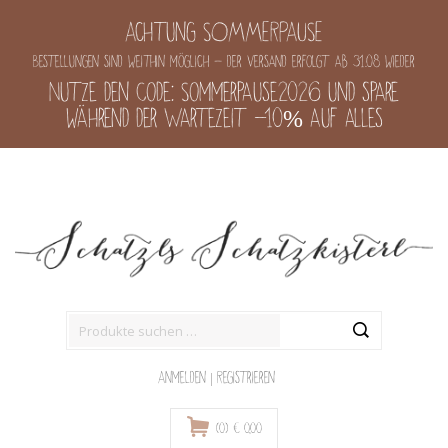
Achtung SOMMERPAUSE
Bestellungen sind weithin möglich - der Versand erfolgt ab 31.08 wieder
Nutze den Code: Sommerpause2026 und spare
während der Wartezeit -10% auf alles
Suche
nach:
Anmelden
|
Registrieren
(0)
€
0,00