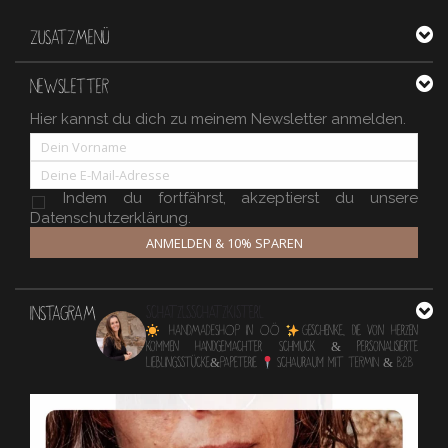
ZUSATZMENÜ
NEWSLETTER
Hier kannst du dich zu meinem Newsletter anmelden.
Indem du fortfährst, akzeptierst du unsere
Datenschutzerklärung.
ANMELDEN & 10% SPAREN
INSTAGRAM
schatzlsschatzkisterl
HANDMADESHOP in OÖ
Geschenke, die von Herzen
kommen
Handgemachter Schmuck & personalisierte
Lieblingsstücke&Papeterie
Schauraum mit TERMIN & B2B