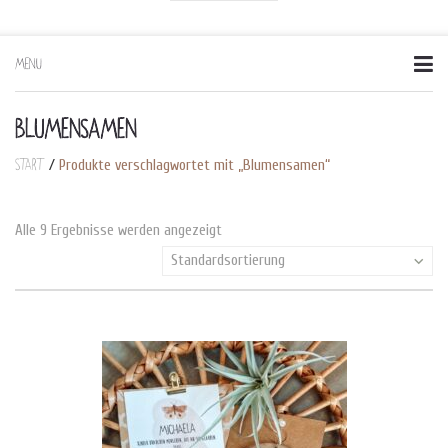
MENU
Skip
to
content
BLUMENSAMEN
Start
/
Produkte verschlagwortet mit „Blumensamen“
Alle 9 Ergebnisse werden angezeigt
Standardsortierung