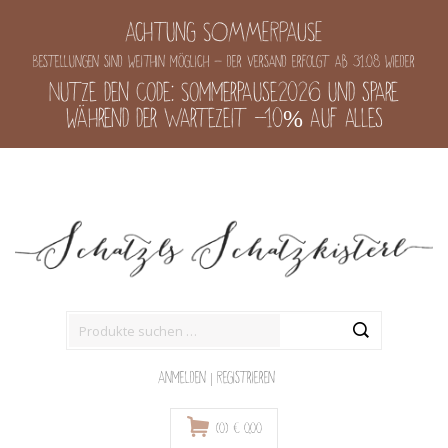
Achtung SOMMERPAUSE
Bestellungen sind weithin möglich - der Versand erfolgt ab 31.08 wieder
Nutze den Code: Sommerpause2026 und spare
während der Wartezeit -10% auf alles
Suche
nach:
Anmelden
|
Registrieren
(0)
€
0,00