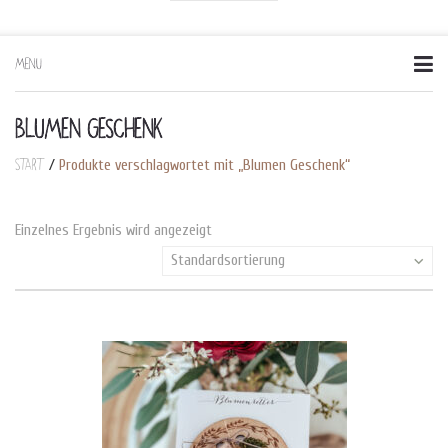
MENU
Skip
to
content
BLUMEN GESCHENK
Start
/
Produkte verschlagwortet mit „Blumen Geschenk“
Einzelnes Ergebnis wird angezeigt
Standardsortierung