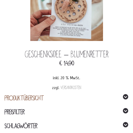
Geschenksidee – Blumenretter
€
14,90
inkl. 20 % MwSt.
zzgl.
Versandkosten
PRODUKTÜBERSICHT
PREISFILTER
SCHLAGWÖRTER