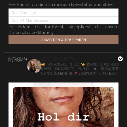
Hier kannst du dich zu meinem Newsletter anmelden.
Indem du fortfährst, akzeptierst du unsere
Datenschutzerklärung.
ANMELDEN & 10% SPAREN
INSTAGRAM
schatzlsschatzkisterl
HANDMADESHOP in OÖ
Geschenke, die von Herzen
kommen
Handgemachter Schmuck & personalisierte
Lieblingsstücke&Papeterie
Schauraum mit TERMIN & B2B