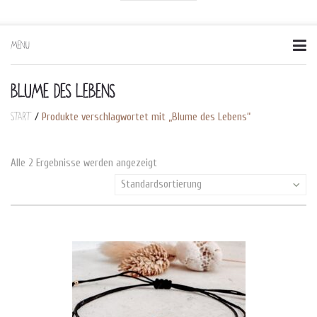
MENU
Skip
to
content
BLUME DES LEBENS
Start
/
Produkte verschlagwortet mit „Blume des Lebens“
Alle 2 Ergebnisse werden angezeigt
Standardsortierung