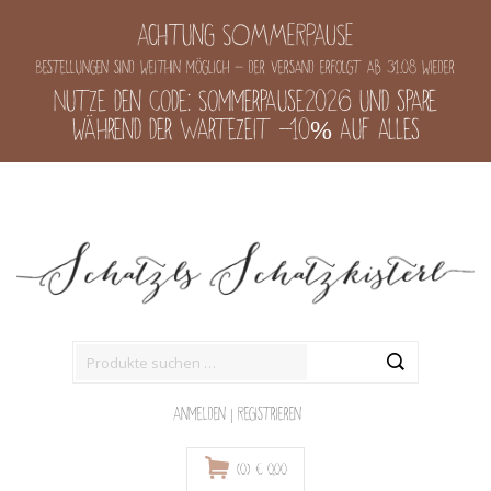
Achtung SOMMERPAUSE
Bestellungen sind weithin möglich - der Versand erfolgt ab 31.08 wieder
Nutze den Code: Sommerpause2026 und spare
während der Wartezeit -10% auf alles
Suche
nach:
Anmelden
|
Registrieren
(0)
€
0,00