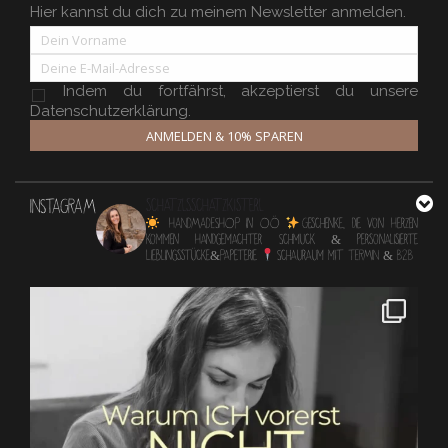
Hier kannst du dich zu meinem Newsletter anmelden.
Indem du fortfährst, akzeptierst du unsere
Datenschutzerklärung.
ANMELDEN & 10% SPAREN
INSTAGRAM
schatzlsschatzkisterl
HANDMADESHOP in OÖ
Geschenke, die von Herzen
kommen
Handgemachter Schmuck & personalisierte
Lieblingsstücke&Papeterie
Schauraum mit TERMIN & B2B