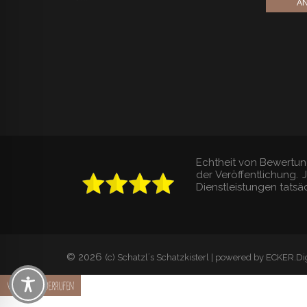
AN
Echtheit von Bewertun
der Veröffentlichung.
Dienstleistungen tatsäc
© 2026
(c) Schatzl´s Schatzkisterl | powered by ECKER.Dig
Vertrag widerrufen