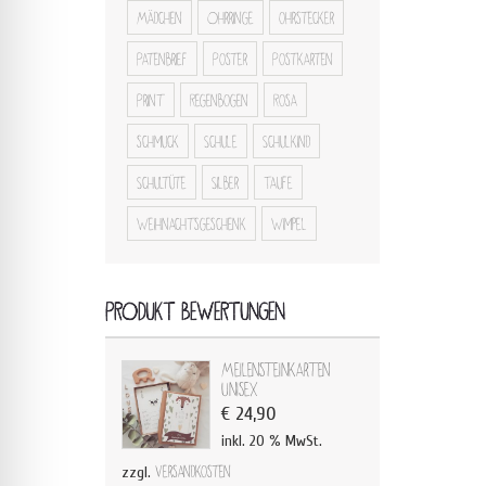
Mädchen
Ohrringe
ohrstecker
Patenbrief
Poster
Postkarten
Print
Regenbogen
Rosa
schmuck
Schule
Schulkind
Schultüte
Silber
Taufe
Weihnachtsgeschenk
Wimpel
PRODUKT BEWERTUNGEN
Meilensteinkarten
Unisex
€
24,90
inkl. 20 % MwSt.
zzgl.
Versandkosten