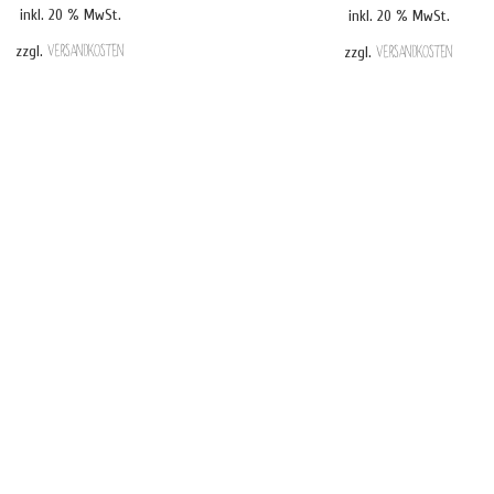
inkl. 20 % MwSt.
inkl. 20 % MwSt.
€ 17,90
€ 15,9
zzgl.
Versandkosten
zzgl.
Versandkosten