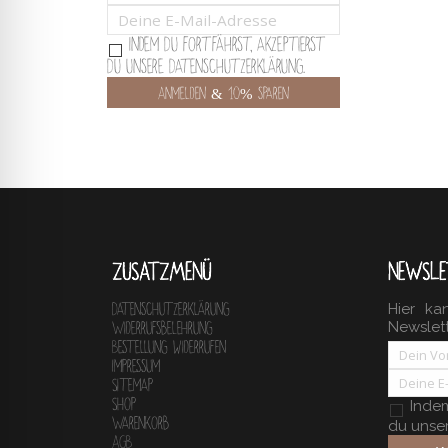
Indem Du fortfährst, akzeptierst
Du unsere Datenschutzerklärung.
ZUSATZMENÜ
NEWSLE
Hier ka
Datenschutzerklärung
Newslet
Widerrufsbelehrung
Bestellung widerrufen
Impressum
Sitemap
Shop
Indem 
Warenkorb
du unse
AGB