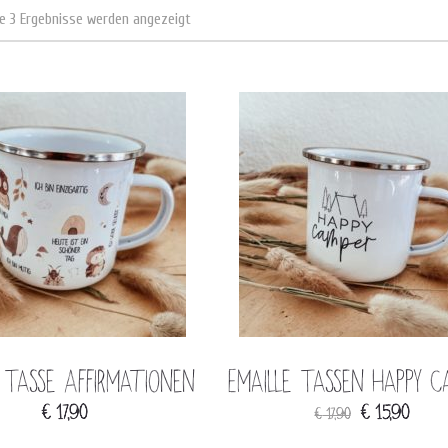
le 3 Ergebnisse werden angezeigt
e Tasse Affirmationen
Emaille Tassen Happy C
Ursprünglicher
Aktuel
€
17,90
€
15,90
€
17,90
Preis
Preis
war:
ist: