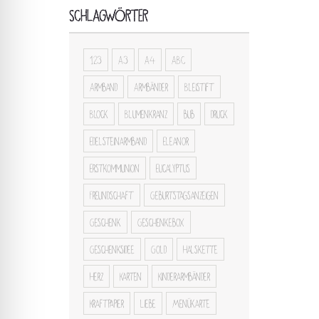
SCHLAGWÖRTER
123
A3
A4
ABC
Armband
Armbänder
Bleistift
Block
Blumenkranz
bub
druck
Edelsteinarmband
Eleanor
Erstkommunion
Eucalyptus
Freundschaft
Geburtstagsanzeigen
Geschenk
Geschenkebox
Geschenksidee
Gold
Halskette
Herz
Karten
Kinderarmbänder
Kraftpapier
Liebe
Menükarte