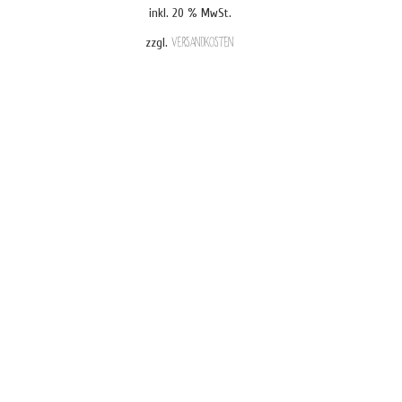
inkl. 20 % MwSt.
0.
€ 15,90
€ 12,90.
zzgl.
Versandkosten