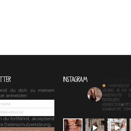
TTER
INSTAGRAM
schatzlsschatzkis
HANDMADESHOP
nnst du dich zu meinem
Geschenke, die von 
ter anmelden.
Handgemachter 
personalisierte
Lieblingsstücke&Papete
Schauraum mit TERM
du fortfährst, akzeptierst
re Datenschutzerklärung.