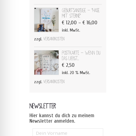
Geburtsanzeige - "Hase
mit Sterne"
€
12,00
–
€
16,00
inkl. MwSt.
zzgl.
Versandkosten
Postkarte - WENN DU
DAS LIEBST...
€
2,50
inkl. 20 % MwSt.
zzgl.
Versandkosten
NEWSLETTER
Hier kannst du dich zu meinem
Newsletter anmelden.