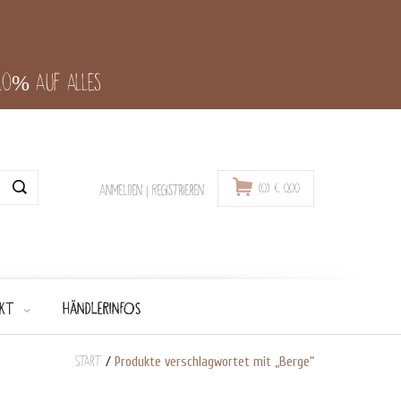
-10% auf alles
(0)
€
0,00
Anmelden
|
Registrieren
KT
HÄNDLERINFOS
Start
/
Produkte verschlagwortet mit „Berge“