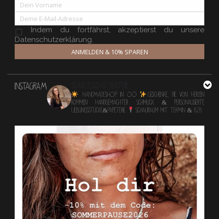
Indem du fortfährst, akzeptierst du unsere
Datenschutzerklärung.
ANMELDEN & 10% SPAREN
INSTAGRAM
schatzlsschatzkisterl
HANDMADESHOP in OÖ
Geschenke, die von Herzen
kommen
Handgemachter Schmuck & personalisierte
Lieblingsstücke&Papeterie
Schauraum mit TERMIN & B2B