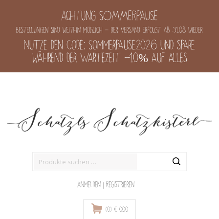
Achtung SOMMERPAUSE
Bestellungen sind weithin möglich - der Versand erfolgt ab 31.08 wieder
Nutze den Code: Sommerpause2026 und spare
während der Wartezeit -10% auf alles
Suche
nach:
Anmelden
|
Registrieren
(0)
€
0,00